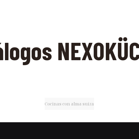
álogos NEXOKÜ
Cocinas con alma suiza