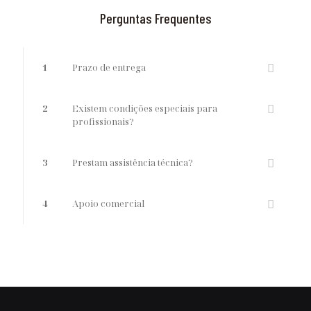
Perguntas Frequentes
1
Prazo de entrega
2
Existem condições especiais para
profissionais?
3
Prestam assistência técnica?
4
Apoio comercial